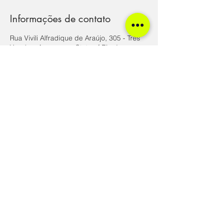
Informações de contato
Rua Vivili Alfradique de Araújo, 305 - Tres
Vendas, Araruama - State of Rio de
Janeiro, Brazil
©2021 por BIP Tecnologia - direitos
reservados
Política de entrega
- Assim que o pagamento for confirmado,
seu produto digital ou serviço será liberado automaticamente ou
no prazo máximo de 2 dias.
Política de troca
- Não é possível efetuar a troca dos produtos
digitais. Para trocar a data da sua sessão informar com
antecedência mínima de 72h (3 dias). Entre em contato com o
suporte pelo WhatsApp para agendarmos uma nova data.
Política de devolução
- A devolução do valor pago pelo produto
digital ou serviço segue o artigo 49 do Código de Defesa do
Consumidor que garante que o cliente pode pedir devolução de
qualquer produto digital em um prazo de sete dias. Passado